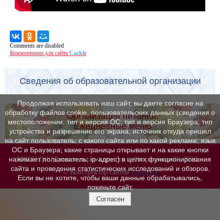
Comments are disabled
Комментарии для сайта
Cackl
e
Сведения об образовательной организации
Продолжая использовать наш сайт, вы даете согласие на
обработку файлов cookie, пользовательских данных (сведения о
Организация питания.
местоположении; тип и версия ОС; тип и версия Браузера; тип
Ежедневные меню
устройства и разрешение его экрана; источник откуда пришел
на сайт пользователь; с какого сайта или по какой рекламе; язык
ОС и Браузера; какие страницы открывает и на какие кнопки
нажимает пользователь; ip-адрес) в целях функционирования
МКОУ ДО "Детская школа искусств п. Остроленский", 2016 г.
сайта и проведения статистических исследований и обзоров.
© Конструктор сайтов
Nubex.ru
Если вы не хотите, чтобы ваши данные обрабатывались,
покиньте сайт.
Согласен