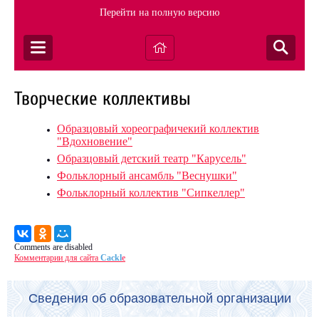
Перейти на полную версию
Творческие коллективы
Образцовый хореографичекий коллектив
"Вдохновение"
Образцовый детский театр "Карусель"
Фольклорный ансамбль "Веснушки"
Фольклорный коллектив "Сипкеллер"
Comments are disabled
Комментарии для сайта
Cackl
e
Сведения об образовательной организации