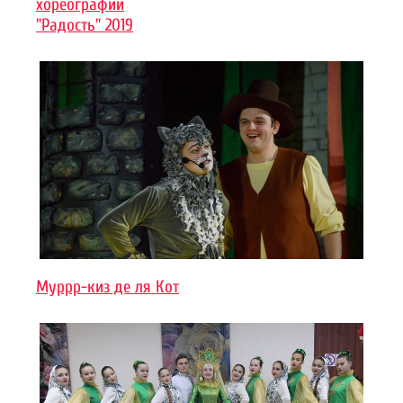
хореографии
"Радость" 2019
Муррр-киз де ля Кот