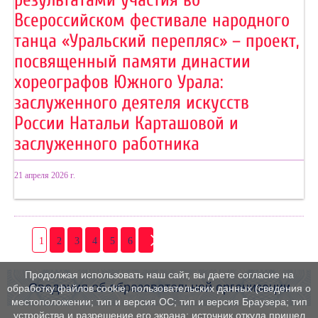
Всероссийском фестивале народного
танца «Уральский перепляс» – проект,
посвященный памяти династии
хореографов Южного Урала:
заслуженного деятеля искусств
России Натальи Карташовой и
заслуженного работника
21 апреля 2026 г.
1
2
3
4
5
6
Продолжая использовать наш сайт, вы даете согласие на
Сведения об образовательной организации
обработку файлов cookie, пользовательских данных (сведения о
местоположении; тип и версия ОС; тип и версия Браузера; тип
устройства и разрешение его экрана; источник откуда пришел